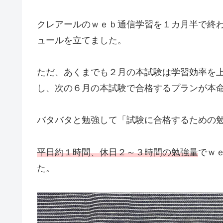
クレアールのｗｅｂ通信学習を１カ月半で終
ュールを立てました。
ただ、あくまでも２月の本試験は学習効率を
し、次の６月の本試験で合格するプランが本
バタバタと勉強して「試験に合格するための
平日約１時間、休日２～３時間の勉強量
でｗ
た。