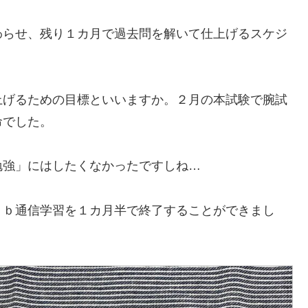
わらせ、残り１カ月で過去問を解いて仕上げるスケジ
上げるための目標といいますか。２月の本試験で腕試
命でした。
勉強」にはしたくなかったですしね…
ｅｂ通信学習を１カ月半で終了することができまし